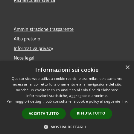
Richiesta assistenza
Amministrazione trasparente
Albo pretorio
Informativa privacy
Note legali
×
Dichiarazione di accessibilità
Informazioni sui cookie
Questo sito web utilizza cookie tecnici e assimilati strettamente
necessari al corretto funzionamento e alla navigazione del sito,
nonché un cookie tecnico analitico al solo fine di elaborare
informazioni statistiche, aggregate e anonime.
RSS
Copyright © 2026 • Comune di
Per maggiori dettagli, può consultare la cookie policy al seguente
link
Accessibilità
Fombio • Powered by
Privacy
Municipium
Accesso
•
RIFIUTA TUTTO
ACCETTA TUTTO
Cookie
redazione
Mappa del sito
MOSTRA DETTAGLI