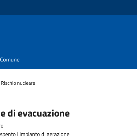
il Comune
Rischio nucleare
ne di evacuazione
re.
e spento l’impianto di aerazione.