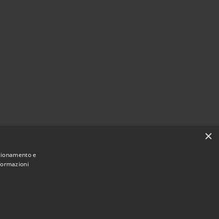
×
nzionamento e
nformazioni