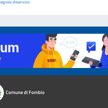
Segnala disservizio
Comune di Fombio