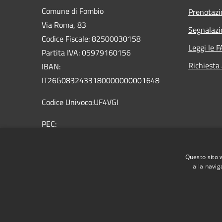
Comune di Fombio
Prenotaz
Via Roma, 83
Segnalazi
Codice Fiscale: 82500030158
Leggi le 
Partita IVA: 05979160156
Richiesta
IBAN:
IT26G0832433180000000001648
Codice Univoco:UF4VGI
PEC:
comune.fombio@pec.regione.lombardia.it
Centralino Unico: 0377 32362 0377
Questo sito 
36959
alla navig