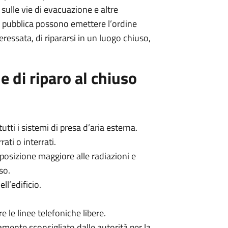
 sulle vie di evacuazione e altre
ute pubblica possono emettere l’ordine
teressata, di ripararsi in un luogo chiuso,
e di riparo al chiuso
utti i sistemi di presa d’aria esterna.
ati o interrati.
posizione maggiore alle radiazioni e
so.
ll’edificio.
re le linee telefoniche libere.
mente sconsigliato dalle autorità per la