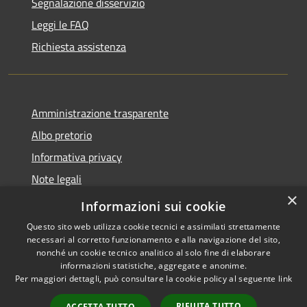
Segnalazione disservizio
Leggi le FAQ
Richiesta assistenza
Amministrazione trasparente
Albo pretorio
Informativa privacy
Note legali
×
Dichiarazione di accessibilità
Informazioni sui cookie
Questo sito web utilizza cookie tecnici e assimilati strettamente
necessari al corretto funzionamento e alla navigazione del sito,
nonché un cookie tecnico analitico al solo fine di elaborare
informazioni statistiche, aggregate e anonime.
RSS
Copyright © 2026 • Comune di
Per maggiori dettagli, può consultare la cookie policy al seguente
link
Accessibilità
Fombio • Powered by
Privacy
Municipium
Accesso
•
RIFIUTA TUTTO
ACCETTA TUTTO