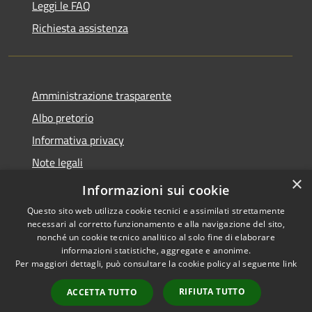
Leggi le FAQ
Richiesta assistenza
Amministrazione trasparente
Albo pretorio
Informativa privacy
Note legali
×
Dichiarazione di accessibilità
Informazioni sui cookie
Questo sito web utilizza cookie tecnici e assimilati strettamente
necessari al corretto funzionamento e alla navigazione del sito,
nonché un cookie tecnico analitico al solo fine di elaborare
informazioni statistiche, aggregate e anonime.
RSS
Copyright © 2026 • Comune di
Per maggiori dettagli, può consultare la cookie policy al seguente
link
Accessibilità
Fombio • Powered by
Privacy
Municipium
Accesso
•
RIFIUTA TUTTO
ACCETTA TUTTO
Cookie
redazione