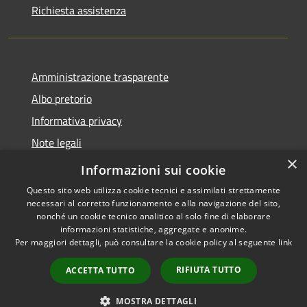
Richiesta assistenza
Amministrazione trasparente
Albo pretorio
Informativa privacy
Note legali
×
Dichiarazione di accessibilità
Informazioni sui cookie
Questo sito web utilizza cookie tecnici e assimilati strettamente
necessari al corretto funzionamento e alla navigazione del sito,
nonché un cookie tecnico analitico al solo fine di elaborare
informazioni statistiche, aggregate e anonime.
RSS
Copyright © 2026 • Comune di
Per maggiori dettagli, può consultare la cookie policy al seguente
link
Accessibilità
Fombio • Powered by
Privacy
Municipium
Accesso
•
RIFIUTA TUTTO
ACCETTA TUTTO
Cookie
redazione
Mappa del sito
MOSTRA DETTAGLI