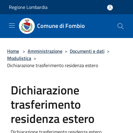
Salta al contenuto principale
Regione Lombardia
Comune di Fombio
Home
>
Amministrazione
>
Documenti e dati
>
Modulistica
>
Dichiarazione trasferimento residenza estero
Dichiarazione
trasferimento
residenza estero
Dichiarazione trasferimento residenza estero