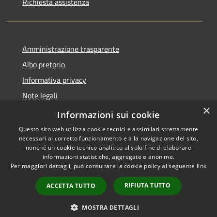
Richiesta assistenza
Amministrazione trasparente
Albo pretorio
Informativa privacy
Note legali
×
Dichiarazione di accessibilità
Informazioni sui cookie
Questo sito web utilizza cookie tecnici e assimilati strettamente
necessari al corretto funzionamento e alla navigazione del sito,
nonché un cookie tecnico analitico al solo fine di elaborare
informazioni statistiche, aggregate e anonime.
RSS
Copyright © 2026 • Comune di
Per maggiori dettagli, può consultare la cookie policy al seguente
link
Accessibilità
Fombio • Powered by
Privacy
Municipium
Accesso
•
RIFIUTA TUTTO
ACCETTA TUTTO
Cookie
redazione
Mappa del sito
MOSTRA DETTAGLI