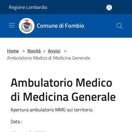
Salta al contenuto principale
Regione Lombardia
Comune di Fombio
Home
>
Novità
>
Avvisi
>
Ambulatorio Medico di Medicina Generale
Ambulatorio Medico
di Medicina Generale
Apertura ambulatorio MMG sul territorio.
Data :