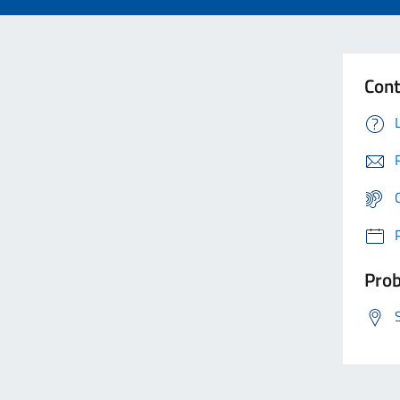
Cont
Prob