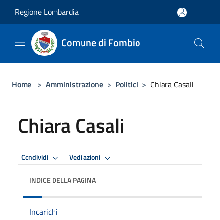
Salta al contenuto principale
Regione Lombardia
Comune di Fombio
Home
>
Amministrazione
>
Politici
>
Chiara Casali
Chiara Casali
Condividi
Vedi azioni
INDICE DELLA PAGINA
Incarichi