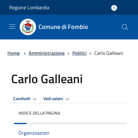
Salta al contenuto principale
Regione Lombardia
Comune di Fombio
Home
>
Amministrazione
>
Politici
>
Carlo Galleani
Carlo Galleani
Condividi
Vedi azioni
INDICE DELLA PAGINA
Organizzazioni