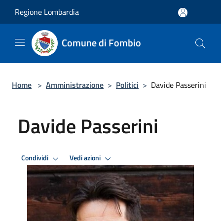
Salta al contenuto principale
Regione Lombardia
Comune di Fombio
Home
>
Amministrazione
>
Politici
>
Davide Passerini
Davide Passerini
Condividi
Vedi azioni