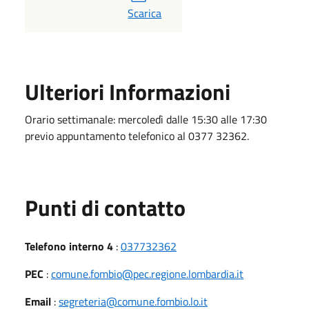
PDF
Scarica
Ulteriori Informazioni
Orario settimanale: mercoledì dalle 15:30 alle 17:30
previo appuntamento telefonico al 0377 32362.
Punti di contatto
Telefono interno 4
:
037732362
PEC
:
comune.fombio@pec.regione.lombardia.it
Email
:
segreteria@comune.fombio.lo.it