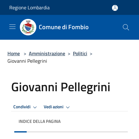
Salta al contenuto principale
Regione Lombardia
Comune di Fombio
Home
>
Amministrazione
>
Politici
>
Giovanni Pellegrini
Giovanni Pellegrini
Condividi
Vedi azioni
INDICE DELLA PAGINA