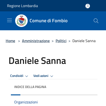
Salta al contenuto principale
Regione Lombardia
Comune di Fombio
Home
>
Amministrazione
>
Politici
>
Daniele Sanna
Daniele Sanna
Condividi
Vedi azioni
INDICE DELLA PAGINA
Organizzazioni