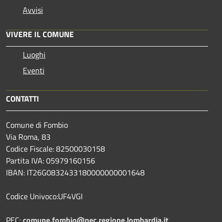
Avvisi
VIVERE IL COMUNE
Luoghi
Eventi
CONTATTI
Comune di Fombio
Via Roma, 83
Codice Fiscale: 82500030158
Partita IVA: 05979160156
IBAN: IT26G0832433180000000001648
Codice Univoco:UF4VGI
PEC:
comune.fombio@pec.regione.lombardia.it