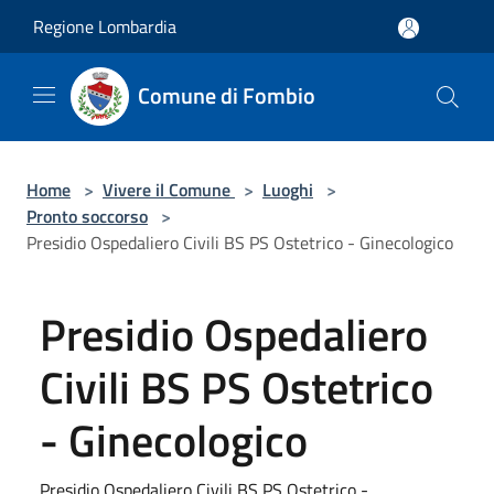
Salta al contenuto principale
Regione Lombardia
Comune di Fombio
Home
>
Vivere il Comune
>
Luoghi
>
Pronto soccorso
>
Presidio Ospedaliero Civili BS PS Ostetrico - Ginecologico
Presidio Ospedaliero
Civili BS PS Ostetrico
- Ginecologico
Presidio Ospedaliero Civili BS PS Ostetrico -