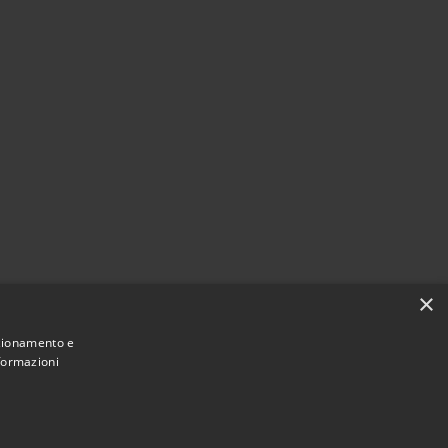
×
nzionamento e
nformazioni