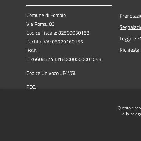
Comune di Fombio
Prenotaz
Via Roma, 83
Segnalazi
Codice Fiscale: 82500030158
Leggi le 
Partita IVA: 05979160156
Richiesta
IBAN:
IT26G0832433180000000001648
Codice Univoco:UF4VGI
PEC:
comune.fombio@pec.regione.lombardia.it
Centralino Unico: 0377 32362 0377
Questo sito 
36959
alla navig