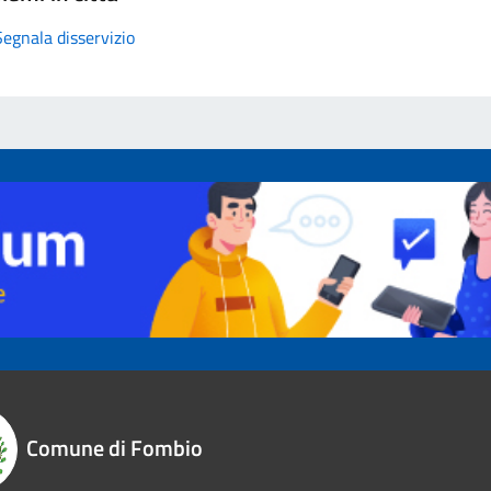
Segnala disservizio
Comune di Fombio