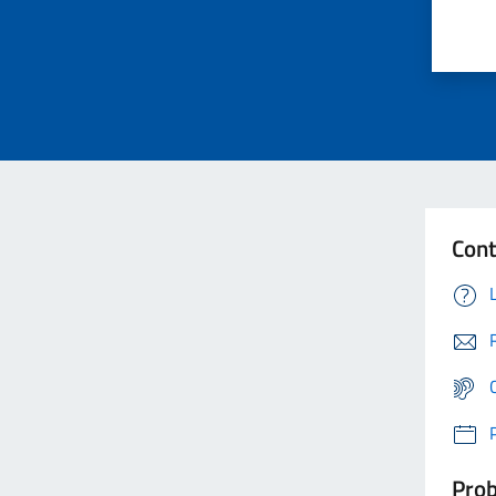
Cont
Prob