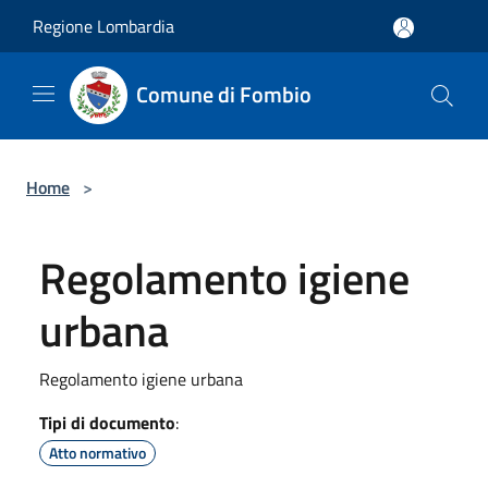
Salta al contenuto principale
Regione Lombardia
Comune di Fombio
Home
>
Regolamento igiene
urbana
Regolamento igiene urbana
Tipi di documento
:
Atto normativo