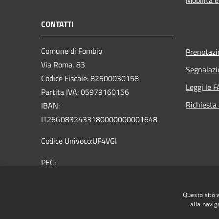
CONTATTI
Comune di Fombio
Prenotaz
Via Roma, 83
Segnalazi
Codice Fiscale: 82500030158
Leggi le 
Partita IVA: 05979160156
Richiesta
IBAN:
IT26G0832433180000000001648
Codice Univoco:UF4VGI
PEC:
comune.fombio@pec.regione.lombardia.it
Centralino Unico: 0377 32362 0377
Questo sito 
36959
alla navig