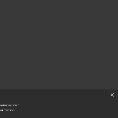
×
nzionamento e
nformazioni