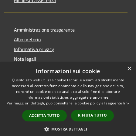
Richiesta assistenza
Amministrazione trasparente
Albo pretorio
Informativa privacy
Note legali
×
Dichiarazione di accessibilità
Informazioni sui cookie
Questo sito web utilizza cookie tecnici e assimilati strettamente
necessari al corretto funzionamento e alla navigazione del sito,
nonché un cookie tecnico analitico al solo fine di elaborare
informazioni statistiche, aggregate e anonime.
RSS
Copyright © 2026 • Comune di
Per maggiori dettagli, può consultare la cookie policy al seguente
link
Accessibilità
Fombio • Powered by
Privacy
Municipium
Accesso
•
RIFIUTA TUTTO
ACCETTA TUTTO
Cookie
redazione
Mappa del sito
MOSTRA DETTAGLI