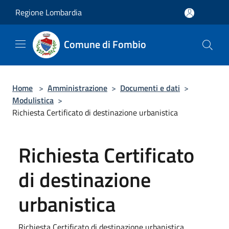
Salta al contenuto principale
Regione Lombardia
Comune di Fombio
Home
>
Amministrazione
>
Documenti e dati
>
Modulistica
>
Richiesta Certificato di destinazione urbanistica
Richiesta Certificato
di destinazione
urbanistica
Richiesta Certificato di destinazione urbanistica