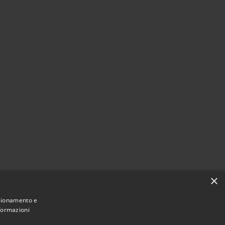
×
nzionamento e
nformazioni