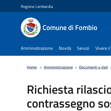
Salta al contenuto principale
Regione Lombardia
Comune di Fombio
Amministrazione
Novità
Servizi
Vivere 
Home
>
Amministrazione
>
Documenti e dati
Richiesta rilasci
contrassegno sos