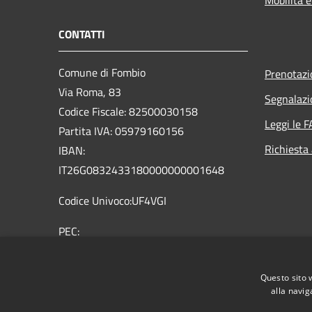
CONTATTI
Comune di Fombio
Prenotaz
Via Roma, 83
Segnalazi
Codice Fiscale: 82500030158
Leggi le 
Partita IVA: 05979160156
Richiesta
IBAN:
IT26G0832433180000000001648
Codice Univoco:UF4VGI
PEC:
comune.fombio@pec.regione.lombardia.it
Centralino Unico: 0377 32362 0377
Questo sito 
36959
alla navig