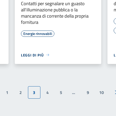
Contatti per segnalare un guasto
d
all'illuminazione pubblica o la
m
mancanza di corrente della propria
fornitura
Energie rinnovabili
LEGGI DI PIÙ
L
1
2
3
4
5
...
9
10
ina precedente