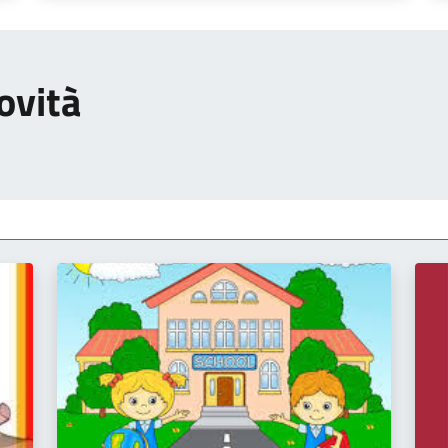
ovità