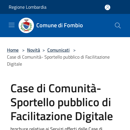
Salta al contenuto principale
Regione Lombardia
Comune di Fombio
Home
>
Novità
>
Comunicati
>
Case di Comunità- Sportello pubblico di Facilitazione
Digitale
Case di Comunità-
Sportello pubblico di
Facilitazione Digitale
brochure relative ai Servizi offerti dalle Case di