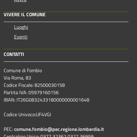
VIVERE IL COMUNE
Luoghi
Eventi
CONTATTI
Comune di Fombio
Via Roma, 83
Codice Fiscale: 82500030158
Partita IVA: 05979160156
IBAN: IT26G0832433180000000001648
Codice Univoco:UF4VGI
PEC:
comune.fombio@pec.regione.lombardia.it
Centralino Unico: 0377 32362 0377 36959