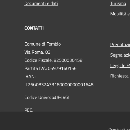
Documenti e dati
Turismo
Mobilità e
CONTATTI
Comune di Fombio
Prenotaz
Via Roma, 83
Segnalazi
Codice Fiscale: 82500030158
Leggi le 
Partita IVA: 05979160156
Richiesta
IBAN:
IT26G0832433180000000001648
Codice Univoco:UF4VGI
PEC:
comune.fombio@pec.regione.lombardia.it
Centralino Unico: 0377 32362 0377
Questo sito 