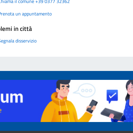
Chiama il comune +39 0377 32362
Prenota un appuntamento
lemi in città
Segnala disservizio