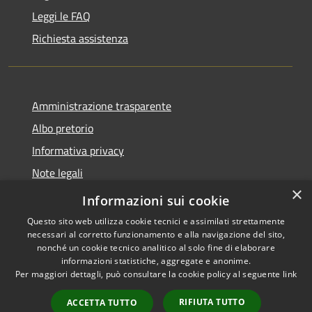
Leggi le FAQ
Richiesta assistenza
Amministrazione trasparente
Albo pretorio
Informativa privacy
Note legali
×
Dichiarazione di accessibilità
Informazioni sui cookie
Questo sito web utilizza cookie tecnici e assimilati strettamente
necessari al corretto funzionamento e alla navigazione del sito,
nonché un cookie tecnico analitico al solo fine di elaborare
informazioni statistiche, aggregate e anonime.
RSS
Copyright © 2026 • Comune di
Per maggiori dettagli, può consultare la cookie policy al seguente
link
Accessibilità
Fombio • Powered by
Privacy
Municipium
Accesso
•
RIFIUTA TUTTO
ACCETTA TUTTO